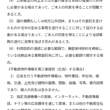
（4） 公衆衛生の向上または児童の健全な育成の推進のため特
に必要がある場合であって、ご本人の同意を得ることが困難で
あるとき。
（5） 国の機関もしくは地方公共団体、またはその委託を受け
たものが法令の定める事務を遂行することに対して協力する必
要がある場合であって、ご本人の同意を得ることにより当該事
務の遂行に支障を及ぼす恐れがあるとき。
（6） 利用目的の達成に必要な範囲で、機密保持契約を締結し
ている信頼出来る業務委託先に対し、必要な範囲で開示する場
合。
《不動産物件情報を第三者提供（広告）する場合》
1） 広告を行う不動産物件情報は、物件種目、所在地、価
格、交通、土地及び建物の面積、間取、設備、写真、案内図等
であり、個人の氏名は含みません。
2） 指定流通機構への登録、インターネット、不動産情報
誌、チラシ等の広告媒体を通じて直接、または他の不動産会社